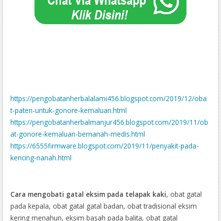
https://pengobatanherbalalami456.blogspot.com/2019/12/oba
t-paten-untuk-gonore-kemaluan.html
https://pengobatanherbalmanjur456.blogspot.com/2019/11/ob
at-gonore-kemaluan-bernanah-medis.html
https://6555firmware.blogspot.com/2019/11/penyakit-pada-
kencing-nanah.html
Cara Mengatasi Penyakit Ambeien Internal
Eksim Yang Sudah Parah
Mengobati Eksim Kulit
Cara mengobati gatal eksim pada telapak kaki
, obat gatal
https://afterabortionhelp.blogspot.com/2019/11/obat-untuk-
pada kepala, obat gatal gatal badan, obat tradisional eksim
gonore-kemaluan-keluar-nanah.html
kering menahun, eksim basah pada balita, obat gatal