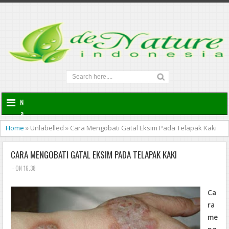
N
a
v
Home
»
Unlabelled
»
Cara Mengobati Gatal Eksim Pada Telapak Kaki
i
g
CARA MENGOBATI GATAL EKSIM PADA TELAPAK KAKI
a
t
- ON 16.38
i
o
Ca
n
ra
me