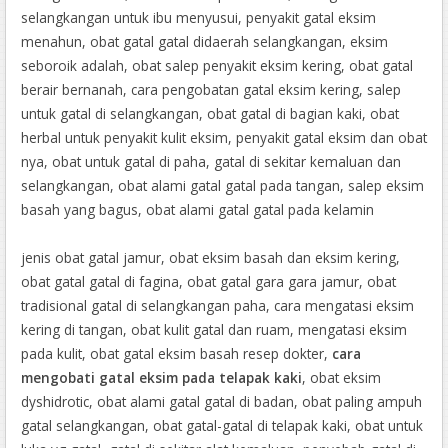
Obat Kencing Nanah Secara Medis
selangkangan untuk ibu menyusui, penyakit gatal eksim
https://affiliate-assets.blogspot.com/2019/12/cara-
menahun, obat gatal gatal didaerah selangkangan, eksim
menghilangkan-kutil-kelamin.html
seboroik adalah, obat salep penyakit eksim kering, obat gatal
Obat Herbal Menyembuhkan Stroke
berair bernanah, cara pengobatan gatal eksim kering, salep
https://azurerin-pov.blogspot.com/2019/11/penyakit-ambeien-
untuk gatal di selangkangan, obat gatal di bagian kaki, obat
setelah-melahirkan.html
herbal untuk penyakit kulit eksim, penyakit gatal eksim dan obat
https://ayaarei.blogspot.com/2019/12/obat-terapi-gonore-
nya, obat untuk gatal di paha, gatal di sekitar kemaluan dan
kencing-nanah.html
selangkangan, obat alami gatal gatal pada tangan, salep eksim
Penyebab Kemaluan Keluar Nanah
basah yang bagus, obat alami gatal gatal pada kelamin
Garcia Obat Gonore
Mengobati Kutil Kelamin Dengan Daun Sirsak
jenis obat gatal jamur, obat eksim basah dan eksim kering,
obat gatal gatal di fagina, obat gatal gara gara jamur, obat
tradisional gatal di selangkangan paha, cara mengatasi eksim
kering di tangan, obat kulit gatal dan ruam, mengatasi eksim
pada kulit, obat gatal eksim basah resep dokter,
cara
mengobati gatal eksim pada telapak kaki
, obat eksim
dyshidrotic, obat alami gatal gatal di badan, obat paling ampuh
gatal selangkangan, obat gatal-gatal di telapak kaki, obat untuk