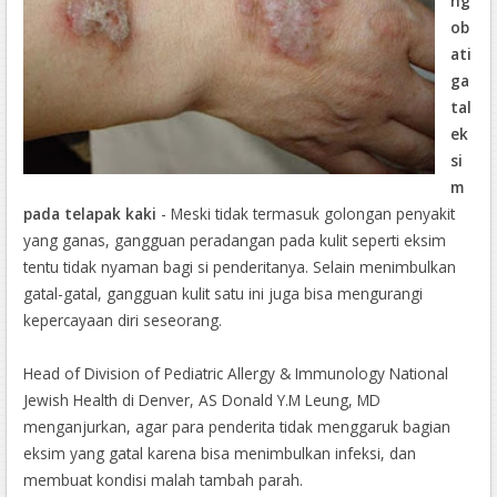
ng
ob
ati
ga
tal
ek
si
m
pada telapak kaki
- Meski tidak termasuk golongan penyakit
yang ganas, gangguan peradangan pada kulit seperti eksim
tentu tidak nyaman bagi si penderitanya. Selain menimbulkan
gatal-gatal, gangguan kulit satu ini juga bisa mengurangi
kepercayaan diri seseorang.
Head of Division of Pediatric Allergy & Immunology National
Jewish Health di Denver, AS Donald Y.M Leung, MD
menganjurkan, agar para penderita tidak menggaruk bagian
eksim yang gatal karena bisa menimbulkan infeksi, dan
membuat kondisi malah tambah parah.