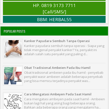
HP. 0819 3173 7711
[Call/SMS/]
BBM: HERBAL55
POPULAR POSTS
Kanker Payudara Sembuh Tanpa Operasi
Kanker payudara sembuh tanpa operasi - Siapa yang
tidak mengenal penyakit kanker? Ya, penyakit ini
adalah salah satu penyakit yang paling d...
Obat Tradisional Ambeien Pada Ibu Hamil
Obat tradisional ambeien pada ibu hamil - penyebab
penyakit wasir ambeien adalah beberapa penyebab
yang bisa memicu terjadinya penyakit was...
Cara Mengatasi Ambeyen Pada Saat Hamil
Cara mengatasi ambeyen pada saat hamil - Ambeien
bukan lagi hal yang asing bagi beberapa orang.
Bahkan ada beberapa orang yang mengalami ha...